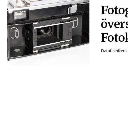
Foto
över
Foto
Datateknikens s