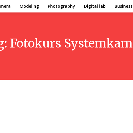
mera
Modeling
Photography
Digital lab
Business
g:
Fotokurs Systemkam