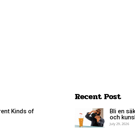
Recent Post
rent Kinds of
Bli en sä
och kuns
July 29, 2026